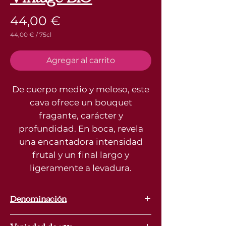
Precio
44,00 €
44,00 €
/
75cl
44,00 €
por
75
Agregar al carrito
Centilitros
De cuerpo medio y meloso, este
cava ofrece un bouquet
fragante, carácter y
profundidad. En boca, revela
una encantadora intensidad
frutal y un final largo y
ligeramente a levadura.
Denominación
/