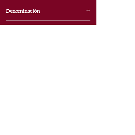
Denominación
Campo de Borja
Variedad de uva
100% Garnacha
La Vinoteca Española
+32 (0)494 747 345
info@lavinotecaespanola.be
Ch. de Waterloo 1227, 1180 Uccle, Bélgica
Avisos legales y
condiciones generales