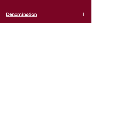
Dénomination
Jumilla
Cépage
Syrah, Mourvedre, Petit Verdot
La Vinoteca Española
+32 (0)494 747 345
info@lavinotecaespanola.be
Ch. de Waterloo 1227, 1180 Uccle, Belgique
Mentions légales et conditions générales