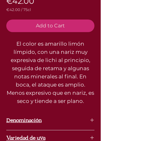
Price
€42.00
€42.00
/
75cl
€42.00
per
75
Add to Cart
Centiliters
El color es amarillo limón
límpido, con una nariz muy
expresiva de lichi al principio,
seguida de retama y algunas
notas minerales al final. En
boca, el ataque es amplio.
Menos expresivo que en nariz, es
seco y tiende a ser plano.
Denominación
Empordà
Variedad de uva