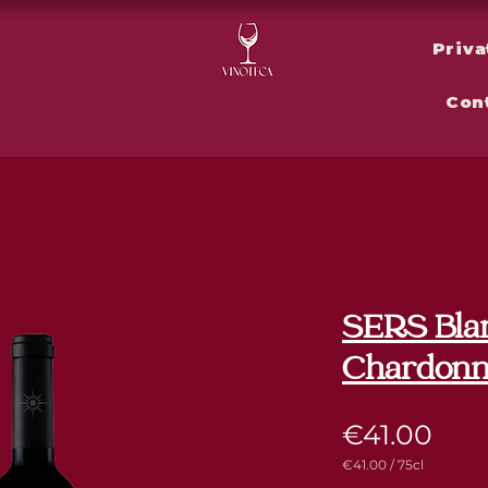
Priva
Con
SERS Bla
Chardonn
Pric
€41.00
€41.00
/
75cl
€41.00