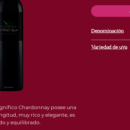
per
75
Centiliters
Denominación
Somontano
Variedad de uva
100% Chardonn
magnífico Chardonnay posee una
gitud, muy rico y elegante, es
o y equilibrado.