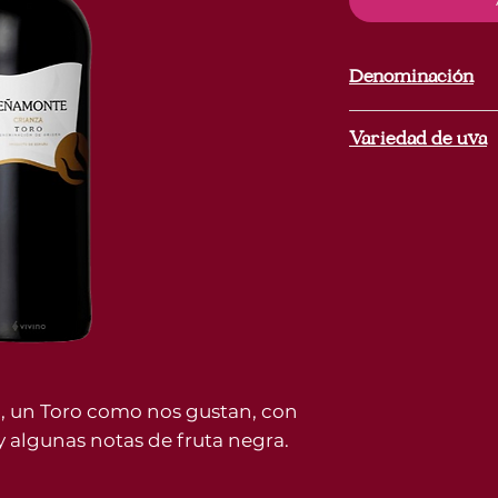
Centiliters
Denominación
Toro
Variedad de uva
Tinta de toro
o, un Toro como nos gustan, con
y algunas notas de fruta negra.