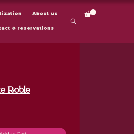
tization
About us
tact & reservations
e Roble
ce
Add to Cart