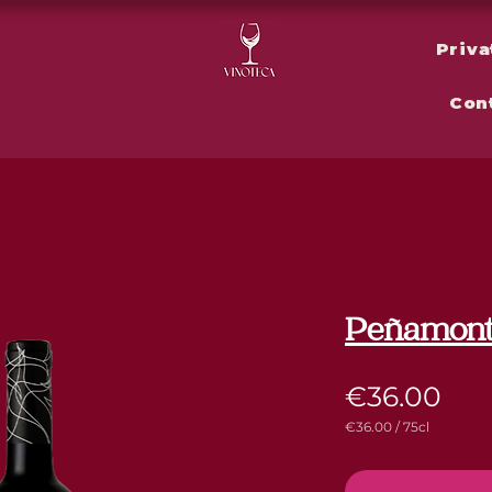
Priva
Con
Peñamont
Pri
€36.00
€36.00
/
75cl
€36.00
per
75