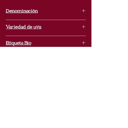
Denominación
Penedès
Variedad de uva
Xarel.lo, Gewürtztraminer
Etiqueta Bio
Si
Etiqueta Vegan
Si
La Vinoteca Española
+32 (0)494 747 345
info@lavinotecaespanola.be
Ch. de Waterloo 1227, 1180 Uccle, Belgium