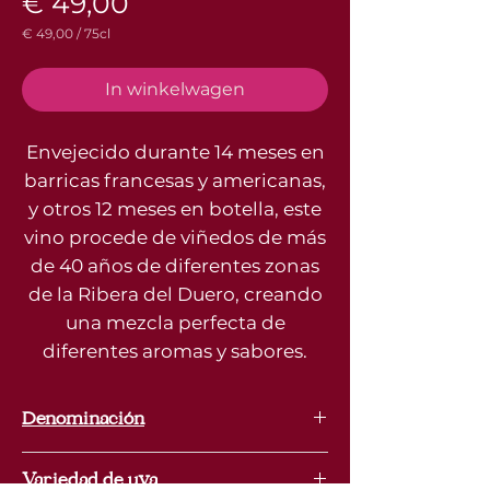
Prijs
€ 49,00
€ 49,00
/
75cl
€ 49,00
per
75
In winkelwagen
Centiliters
Envejecido durante 14 meses en
barricas francesas y americanas,
y otros 12 meses en botella, este
vino procede de viñedos de más
de 40 años de diferentes zonas
de la Ribera del Duero, creando
una mezcla perfecta de
diferentes aromas y sabores.
Denominación
Ribera Del Duero
Variedad de uva