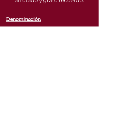
afrutado y grato recuerdo.
Denominación
/
Variedad de uva
Macabeo, Xarel-lo, Parellada
La Vinoteca Española
+32 (0)494 747 345
info@lavinotecaespanola.be
Waterloosesteenweg 1227, 1180 Ukkel, België
Juridische kennisgevingen en algemene
voorwaarden