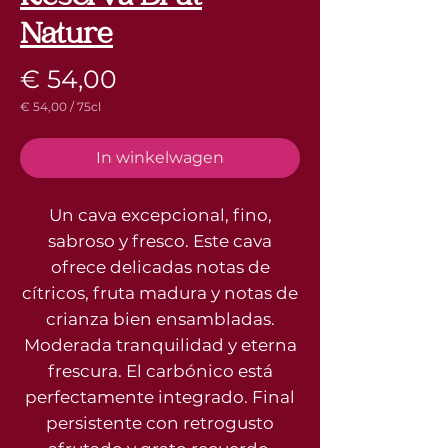
Nature
Prijs
€ 54,00
€ 54,00
/
75cl
€ 54,00
per
75
In winkelwagen
Centiliters
Un cava excepcional, fino,
sabroso y fresco. Este cava
ofrece delicadas notas de
cítricos, fruta madura y notas de
crianza bien ensambladas.
Moderada tranquilidad y eterna
frescura. El carbónico está
perfectamente integrado. Final
persistente con retrogusto