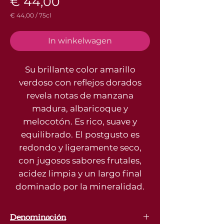
Prijs
€ 44,00
€ 44,00
/
75cl
€ 44,00
per
75
In winkelwagen
Centiliters
Su brillante color amarillo
verdoso con reflejos dorados
revela notas de manzana
madura, albaricoque y
melocotón. Es rico, suave y
equilibrado. El postgusto es
redondo y ligeramente seco,
con jugosos sabores frutales,
acidez limpia y un largo final
dominado por la mineralidad.
Denominación