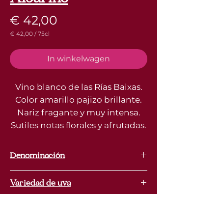
Prijs
€ 42,00
€ 42,00
/
75cl
€ 42,00
per
75
In winkelwagen
Centiliters
Vino blanco de las Rías Baixas.
Color amarillo pajizo brillante.
Nariz fragante y muy intensa.
Sutiles notas florales y afrutadas.
Denominación
Rias Baixas
Variedad de uva
100% Albariño