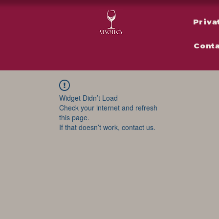
Priva
Conta
Widget Didn’t Load
Check your internet and refresh
this page.
If that doesn’t work, contact us.