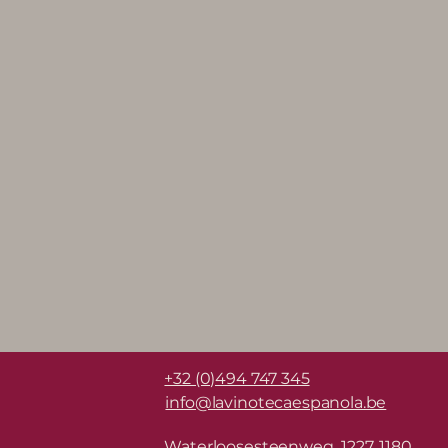
+32 (0)494 747 345
info@lavinotecaespanola.be
Waterloosesteenweg 1227, 1180