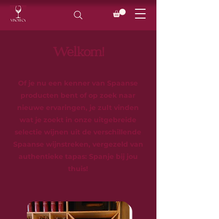
Welkom!
Of je nu een kenner van Spaanse
producten bent of op zoek naar
nieuwe ervaringen, je zult vinden
wat je zoekt in onze uitgebreide
selectie wijnen uit de verschillende
Spaanse wijnstreken, vergezeld van
authentieke tapas: Spanje bij jou
thuis!