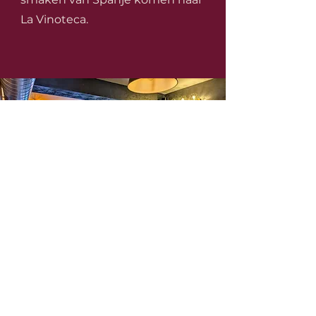
La Vinoteca.
La Vinoteca Española
+32 (0)494 747 345
info@lavinotecaespanola.be
Waterloosesteenweg 1227, 1180 Ukkel, België