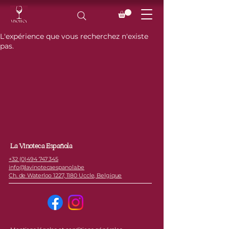
L'expérience que vous recherchez n'existe
pas.
La Vinoteca Española
+32 (0)494 747 345
info@lavinotecaespanola.be
Ch. de Waterloo 1227, 1180 Uccle, Belgique